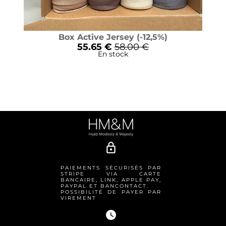
Box Active Jersey (-12,5%)
55.65 €
58.00 €
En stock
lock_outline
PAIEMENTS SÉCURISÉS PAR
STRIPE VIA CARTE
BANCAIRE, LINK, APPLE PAY,
PAYPAL ET BANCONTACT.
POSSIBILITÉ DE PAYER PAR
VIREMENT
watch_later