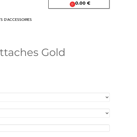

0.00 €
0
TS D'ACCESSOIRES
ttaches Gold