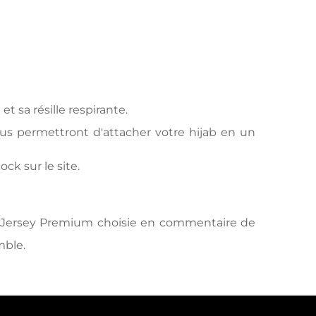
t sa résille respirante.
us permettront d'attacher votre hijab en un
k sur le site.
le Jersey Premium choisie en commentaire de
mble.