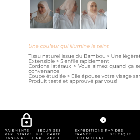
Une couleur qui illumine le teint
Tissu naturel issue du Bambou > Une légèret
Extensible > S'enfile rapidement.
Cordons latéraux > Vous aimez quand ça sert
convenance.
Coupe étudiée > Elle épouse votre visage sa
Produit testé et approuvé par vous!
lock_outline
watch_later
PAIEMENTS SÉCURISÉS
EXPÉDITIONS RAPIDES
PAR STRIPE VIA CARTE
FRANCE BELGIQUE
BANCAIRE, LINK, APPLE
LUXEMBOURG