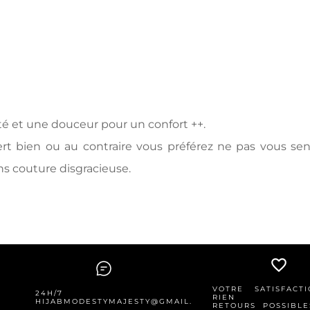
é et une douceur pour un confort ++.
 bien ou au contraire vous préférez ne pas vous sentir
ns couture disgracieuse.
favorite_border
VOTRE SATISFACT
24H/7
RIEN
HIJABMODESTYMAJESTY@GMAIL.COM
RETOURS POSSIBLE