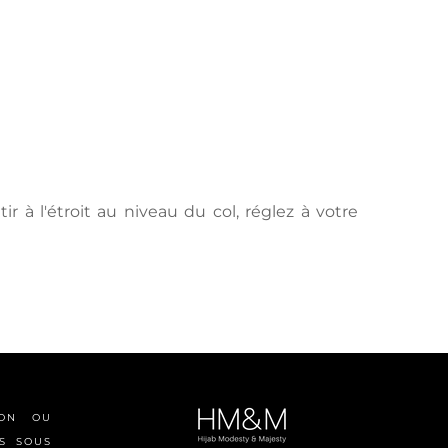
 à l'étroit au niveau du col, réglez à votre
ION OU
S SOUS