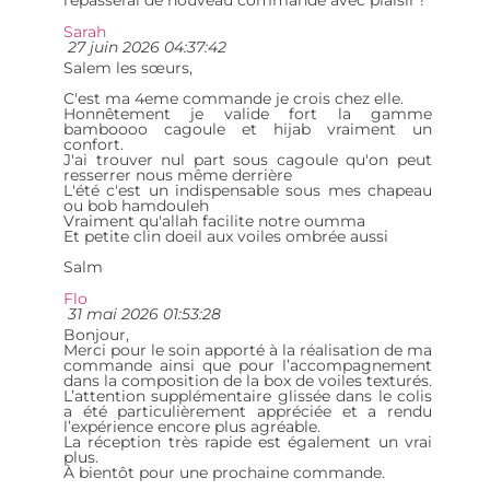
repasserai de nouveau commande avec plaisir !
Sarah
27 juin 2026 04:37:42
Salem les sœurs,
C'est ma 4eme commande je crois chez elle.
Honnêtement je valide fort la gamme
bamboooo cagoule et hijab vraiment un
confort.
J'ai trouver nul part sous cagoule qu'on peut
resserrer nous même derrière
L'été c'est un indispensable sous mes chapeau
ou bob hamdouleh
Vraiment qu'allah facilite notre oumma
Et petite clin doeil aux voiles ombrée aussi
Salm
Flo
31 mai 2026 01:53:28
Bonjour,
Merci pour le soin apporté à la réalisation de ma
commande ainsi que pour l’accompagnement
dans la composition de la box de voiles texturés.
L’attention supplémentaire glissée dans le colis
a été particulièrement appréciée et a rendu
l’expérience encore plus agréable.
La réception très rapide est également un vrai
plus.
À bientôt pour une prochaine commande.