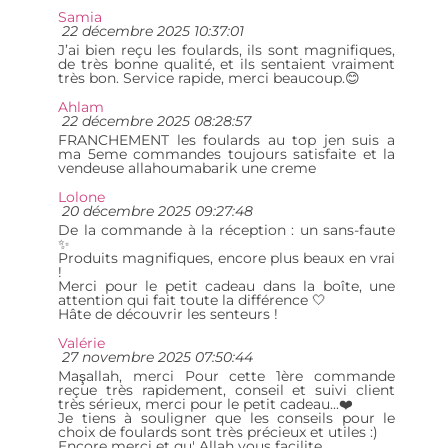
Samia
22 décembre 2025 10:37:01
J’ai bien reçu les foulards, ils sont magnifiques,
de très bonne qualité, et ils sentaient vraiment
très bon. Service rapide, merci beaucoup.😊
Ahlam
22 décembre 2025 08:28:57
FRANCHEMENT les foulards au top jen suis a
ma 5eme commandes toujours satisfaite et la
vendeuse allahoumabarik une creme
Lolone
20 décembre 2025 09:27:48
De la commande à la réception : un sans-faute
✨
Produits magnifiques, encore plus beaux en vrai
!
Merci pour le petit cadeau dans la boîte, une
attention qui fait toute la différence 🤍
Hâte de découvrir les senteurs !
Valérie
27 novembre 2025 07:50:44
Maşallah, merci Pour cette 1ère commande
reçue très rapidement, conseil et suivi client
très sérieux, merci pour le petit cadeau...❤️
Je tiens à souligner que les conseils pour le
choix de foulards sont très précieux et utiles :)
Encore merci et qu' Allah vous facilite.