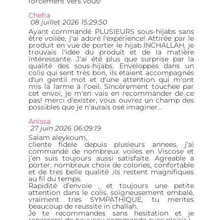
forcément vers vous!
Chefia
08 juillet 2026 15:29:50
Ayant commandé PLUSIEURS sous-hijabs sans
être voilée, j'ai adoré l'expérience! Attirée par le
produit en vue de porter le hijab INCHALLAH, je
trouvais l'idée du produit et de la matière
intéressante. J'ai été plus que surprise par la
qualité des sous-hijabs. Enveloppés dans un
colis qui sent très bon, ils étaient accompagnés
d'un gentil mot et d'une attention qui m'ont
mis la larme à l'oeil. Sincèrement touchee par
cet envoi, je m'en vais en recommander de ce
pas! merci d'exister, vous ouvrez un champ des
possibles que je n'aurais osé imaginer...
Anissa
27 juin 2026 06:09:19
Salam aleykoum,
cliente fidele depuis plusieurs annees, j’ai
commandé de nombreux voiles en Viscose et
j’en suis toujours aussi satisfaite. Agreable a
porter, nombreux choix de colories, confortable
et de tres belle qualité ,ils restent magnifiques
au fil du temps.
Rapidité d’envoie , et toujours une petite
attention dans le colis, soigneusement embalé,
vraiment tres SYMPATHIQUE, tu merites
beaucoup de reussite in challah.
Je te recommandes sans hesitation et je