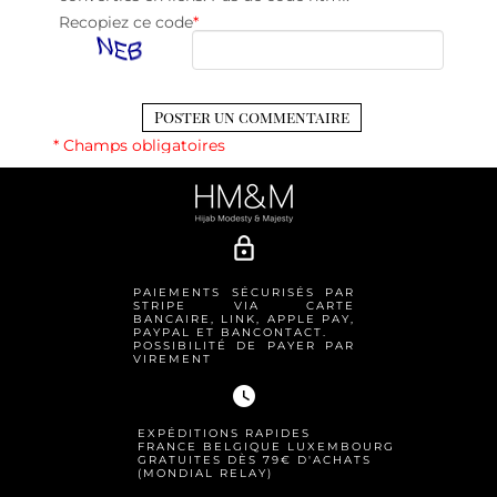
Recopiez ce code
*
* Champs obligatoires
lock_outline
PAIEMENTS SÉCURISÉS PAR
STRIPE VIA CARTE
BANCAIRE, LINK, APPLE PAY,
PAYPAL ET BANCONTACT.
POSSIBILITÉ DE PAYER PAR
VIREMENT
watch_later
EXPÉDITIONS RAPIDES
FRANCE BELGIQUE LUXEMBOURG
GRATUITES DÈS 79€ D'ACHATS
(MONDIAL RELAY)