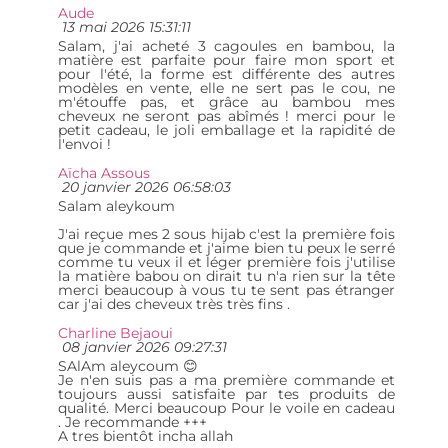
Aude
13 mai 2026 15:31:11
Salam, j'ai acheté 3 cagoules en bambou, la
matière est parfaite pour faire mon sport et
pour l'été, la forme est différente des autres
modèles en vente, elle ne sert pas le cou, ne
m'étouffe pas, et grâce au bambou mes
cheveux ne seront pas abîmés ! merci pour le
petit cadeau, le joli emballage et la rapidité de
l'envoi !
Aïcha Assous
20 janvier 2026 06:58:03
Salam aleykoum
J'ai reçue mes 2 sous hijab c'est la première fois
que je commande et j'aime bien tu peux le serré
comme tu veux il et léger première fois j'utilise
la matière babou on dirait tu n'a rien sur la tête
merci beaucoup à vous tu te sent pas étranger
car j'ai des cheveux très très fins .
Charline Bejaoui
08 janvier 2026 09:27:31
SAlAm aleycoum 😊
Je n'en suis pas a ma première commande et
toujours aussi satisfaite par tes produits de
qualité. Merci beaucoup Pour le voile en cadeau
. Je recommande +++
A tres bientôt incha allah