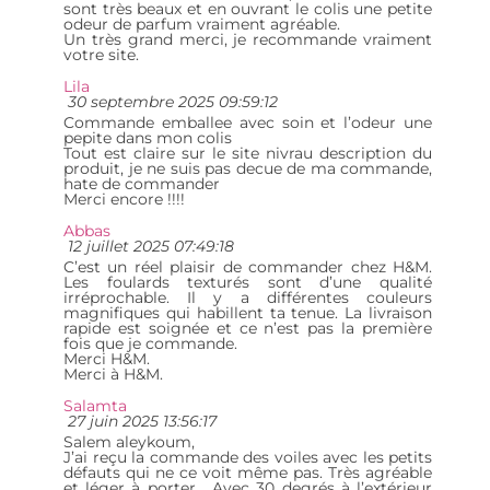
sont très beaux et en ouvrant le colis une petite
odeur de parfum vraiment agréable.
Un très grand merci, je recommande vraiment
votre site.
Lila
30 septembre 2025 09:59:12
Commande emballee avec soin et l’odeur une
pepite dans mon colis
Tout est claire sur le site nivrau description du
produit, je ne suis pas decue de ma commande,
hate de commander
Merci encore !!!!
Abbas
12 juillet 2025 07:49:18
C’est un réel plaisir de commander chez H&M.
Les foulards texturés sont d’une qualité
irréprochable. Il y a différentes couleurs
magnifiques qui habillent ta tenue. La livraison
rapide est soignée et ce n’est pas la première
fois que je commande.
Merci H&M.
Merci à H&M.
Salamta
27 juin 2025 13:56:17
Salem aleykoum,
J’ai reçu la commande des voiles avec les petits
défauts qui ne ce voit même pas. Très agréable
et léger à porter . Avec 30 degrés à l’extérieur