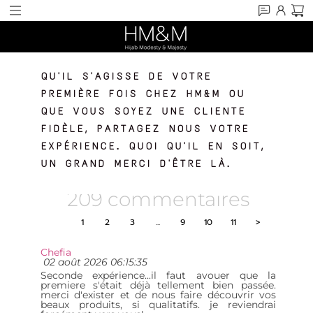
QU'IL S'AGISSE DE VOTRE
PREMIÈRE FOIS CHEZ HM&M OU
QUE VOUS SOYEZ UNE CLIENTE
FIDÈLE, PARTAGEZ NOUS VOTRE
EXPÉRIENCE. QUOI QU'IL EN SOIT,
UN GRAND MERCI D'ÊTRE LÀ.
209 commentaires
1
2
3
...
9
10
11
>
Chefia
02 août 2026 06:15:35
Seconde expérience...il faut avouer que la
premiere s'était déjà tellement bien passée.
merci d'exister et de nous faire découvrir vos
beaux produits, si qualitatifs. je reviendrai