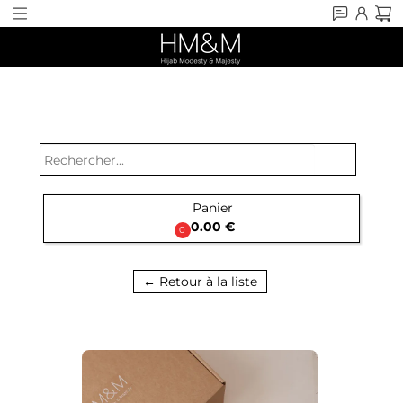
search
Panier

0.00 €
0
← Retour à la liste