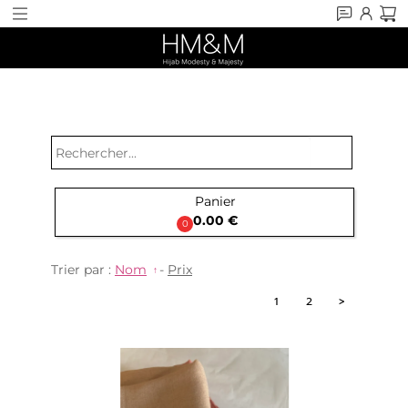
search
Panier

0.00 €
0
Trier par :
Nom
-
Prix
1
2
>