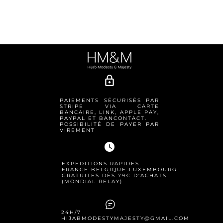
lock_outline
PAIEMENTS SÉCURISÉS PAR
STRIPE VIA CARTE
BANCAIRE, LINK, APPLE PAY,
PAYPAL ET BANCONTACT.
POSSIBILITÉ DE PAYER PAR
VIREMENT
watch_later
EXPÉDITIONS RAPIDES
FRANCE BELGIQUE LUXEMBOURG
GRATUITES DÈS 79€ D'ACHATS
(MONDIAL RELAY)
24H/7
HIJABMODESTYMAJESTY@GMAIL.COM