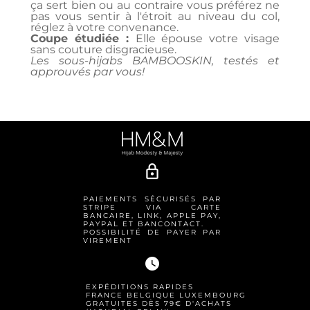
ça sert bien ou au contraire vous préférez ne
pas vous sentir à l'étroit au niveau du col,
réglez à votre convenance.
Coupe étudiée :
Elle épouse votre visage
sans couture disgracieuse.
Les sous-hijabs BAMBOOSKIN, testés et
approuvés par vous!
lock_outline
PAIEMENTS SÉCURISÉS PAR
STRIPE VIA CARTE
BANCAIRE, LINK, APPLE PAY,
PAYPAL ET BANCONTACT.
POSSIBILITÉ DE PAYER PAR
VIREMENT
watch_later
EXPÉDITIONS RAPIDES
FRANCE BELGIQUE LUXEMBOURG
GRATUITES DÈS 79€ D'ACHATS