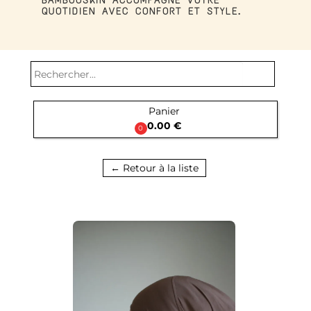
BAMBOOSKIN ACCOMPAGNE VOTRE
QUOTIDIEN AVEC CONFORT ET STYLE.
search
Panier

0.00 €
0
← Retour à la liste