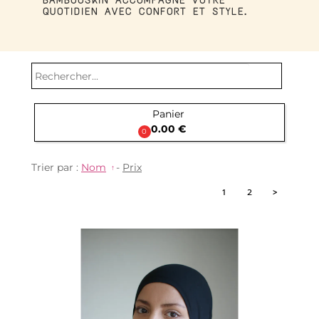
BAMBOOSKIN ACCOMPAGNE VOTRE
QUOTIDIEN AVEC CONFORT ET STYLE.
search
Panier

0.00 €
0
Trier par :
Nom
-
Prix
1
2
>