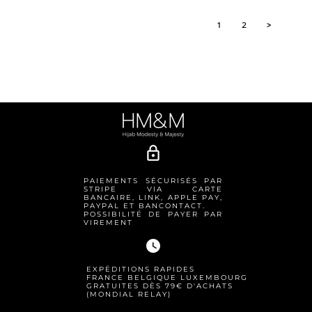
1
2
>
lock_outline
PAIEMENTS SÉCURISÉS PAR
STRIPE VIA CARTE
BANCAIRE, LINK, APPLE PAY,
PAYPAL ET BANCONTACT.
POSSIBILITÉ DE PAYER PAR
VIREMENT
watch_later
EXPÉDITIONS RAPIDES
FRANCE BELGIQUE LUXEMBOURG
GRATUITES DÈS 79€ D'ACHATS
(MONDIAL RELAY)