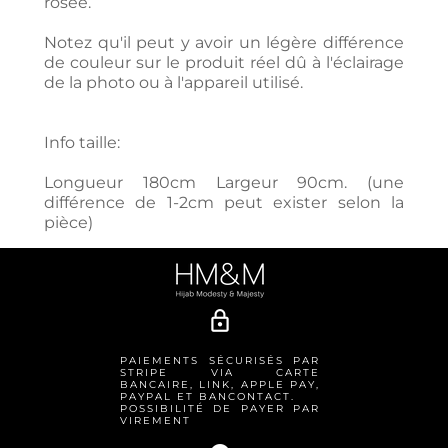
rosée.
Notez qu'il peut y avoir un légère différence
de couleur sur le produit réel dû à l'éclairage
de la photo ou à l'appareil utilisé.
Info taille:
Longueur 180cm Largeur 90cm. (une
différence de 1-2cm peut exister selon la
pièce)
lock_outline
PAIEMENTS SÉCURISÉS PAR
STRIPE VIA CARTE
BANCAIRE, LINK, APPLE PAY,
PAYPAL ET BANCONTACT.
POSSIBILITÉ DE PAYER PAR
VIREMENT