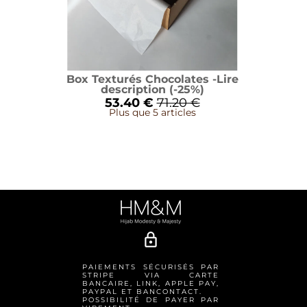
Box Texturés Chocolates -Lire
description (-25%)
53.40 €
71.20 €
Plus que 5 articles
lock_outline
PAIEMENTS SÉCURISÉS PAR
STRIPE VIA CARTE
BANCAIRE, LINK, APPLE PAY,
PAYPAL ET BANCONTACT.
POSSIBILITÉ DE PAYER PAR