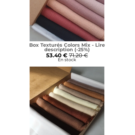
Box Texturés Colors Mix - Lire
description (-25%)
53.40 €
71.20 €
En stock