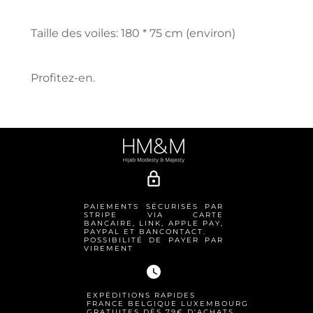
Taille des voiles: 180 * 75 cm (environ)
Profitez-en.
lock_outline
PAIEMENTS SÉCURISÉS PAR
STRIPE VIA CARTE
BANCAIRE, LINK, APPLE PAY,
PAYPAL ET BANCONTACT.
POSSIBILITÉ DE PAYER PAR
VIREMENT
watch_later
EXPÉDITIONS RAPIDES
FRANCE BELGIQUE LUXEMBOURG
GRATUITES DÈS 79€ D'ACHATS