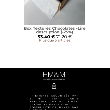
Box Texturés Chocolates -Lire
description (-25%)
53.40 €
71.20 €
Plus que 5 articles
lock_outline
PAIEMENTS SÉCURISÉS PAR
STRIPE VIA CARTE
BANCAIRE, LINK, APPLE PAY,
PAYPAL ET BANCONTACT.
POSSIBILITÉ DE PAYER PAR