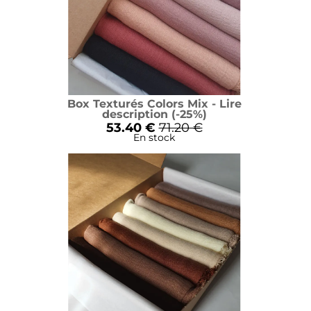
Box Texturés Colors Mix - Lire
description (-25%)
53.40 €
71.20 €
En stock