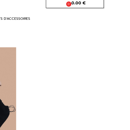

0.00 €
0
TS D'ACCESSOIRES