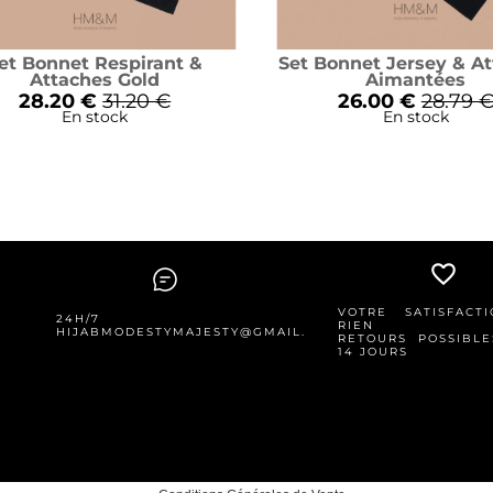
et Bonnet Respirant &
Set Bonnet Jersey & A
Attaches Gold
Aimantées
28.20 €
31.20 €
26.00 €
28.79 
En stock
En stock
favorite_border
VOTRE SATISFACT
24H/7
RIEN
HIJABMODESTYMAJESTY@GMAIL.COM
RETOURS POSSIBLE
14 JOURS