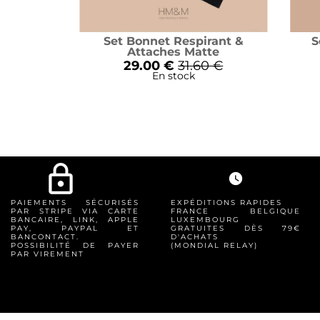
Set Bonnet Respirant &
S
Attaches Matte
29.00 €
31.60 €
En stock
lock_outline
watch_later
PAIEMENTS SÉCURISÉS
EXPÉDITIONS RAPIDES
PAR STRIPE VIA CARTE
FRANCE BELGIQUE
BANCAIRE, LINK, APPLE
LUXEMBOURG
PAY, PAYPAL ET
GRATUITES DÈS 79€
BANCONTACT.
D'ACHATS
POSSIBILITÉ DE PAYER
(MONDIAL RELAY)
PAR VIREMENT