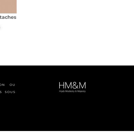
ttaches
€
ION OU
S SOUS