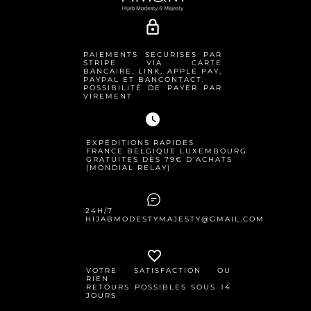
lock_outline
PAIEMENTS SÉCURISÉS PAR
STRIPE VIA CARTE
BANCAIRE, LINK, APPLE PAY,
PAYPAL ET BANCONTACT.
POSSIBILITÉ DE PAYER PAR
VIREMENT
watch_later
EXPÉDITIONS RAPIDES
FRANCE BELGIQUE LUXEMBOURG
GRATUITES DÈS 79€ D'ACHATS
(MONDIAL RELAY)
24H/7
HIJABMODESTYMAJESTY@GMAIL.COM
favorite_border
VOTRE SATISFACTION OU
RIEN
RETOURS POSSIBLES SOUS 14
JOURS