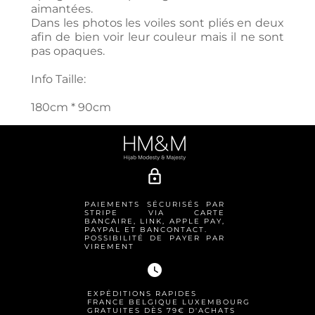
aimantées.
Dans les photos les voiles sont pliés en deux
afin de bien voir leur couleur mais il ne sont
pas opaques.
Info Taille:
180cm * 90cm
lock_outline
PAIEMENTS SÉCURISÉS PAR
STRIPE VIA CARTE
BANCAIRE, LINK, APPLE PAY,
PAYPAL ET BANCONTACT.
POSSIBILITÉ DE PAYER PAR
VIREMENT
watch_later
EXPÉDITIONS RAPIDES
FRANCE BELGIQUE LUXEMBOURG
GRATUITES DÈS 79€ D'ACHATS