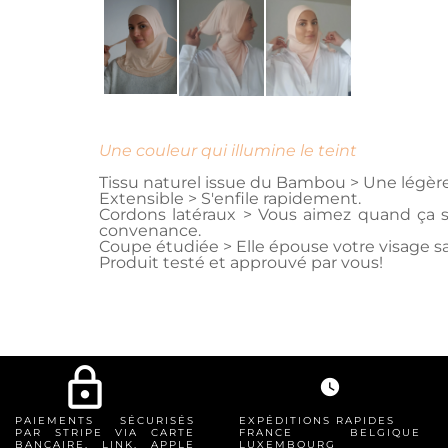
Une couleur qui illumine le teint
Tissu naturel issue du Bambou > Une légère
Extensible > S'enfile rapidement.
Cordons latéraux > Vous aimez quand ça ser
convenance.
Coupe étudiée > Elle épouse votre visage s
Produit testé et approuvé par vous!
lock_outline
watch_later
PAIEMENTS SÉCURISÉS
EXPÉDITIONS RAPIDES
PAR STRIPE VIA CARTE
FRANCE BELGIQUE
BANCAIRE, LINK, APPLE
LUXEMBOURG