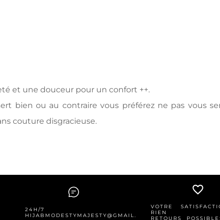
té et une douceur pour un confort ++.
t bien ou au contraire vous préférez ne pas vous senti
ans couture disgracieuse.
favorite_border
VOTRE SATISFACT
24H/7
RIEN
HIJABMODESTYMAJESTY@GMAIL.COM
RETOURS POSSIBLE