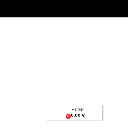
Panier

0.00 €
0