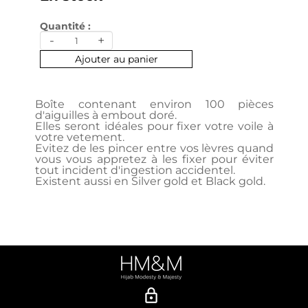
Quantité :
-
+
Ajouter au panier
Boîte contenant environ 100 pièces
d'aiguilles à embout doré.
Elles seront idéales pour fixer votre voile à
votre vetement.
Evitez de les pincer entre vos lèvres quand
vous vous appretez à les fixer pour éviter
tout incident d'ingestion accidentel.
Existent aussi en Silver gold et Black gold.
lock_outline