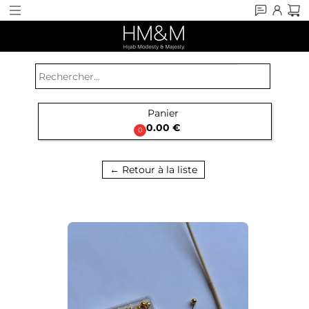
search
Panier

0.00 €
0
← Retour à la liste