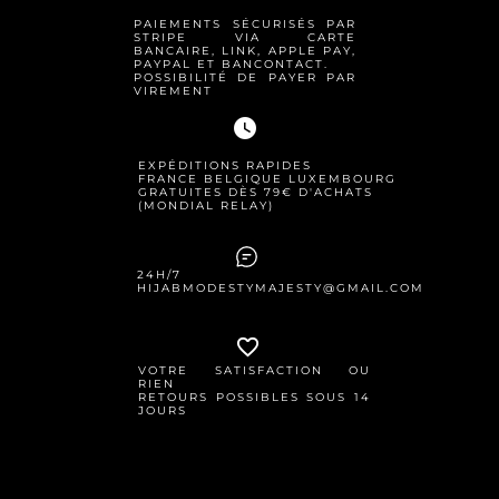
PAIEMENTS SÉCURISÉS PAR
STRIPE VIA CARTE
BANCAIRE, LINK, APPLE PAY,
PAYPAL ET BANCONTACT.
POSSIBILITÉ DE PAYER PAR
VIREMENT
watch_later
EXPÉDITIONS RAPIDES
FRANCE BELGIQUE LUXEMBOURG
GRATUITES DÈS 79€ D'ACHATS
(MONDIAL RELAY)
24H/7
HIJABMODESTYMAJESTY@GMAIL.COM
favorite_border
VOTRE SATISFACTION OU
RIEN
RETOURS POSSIBLES SOUS 14
JOURS