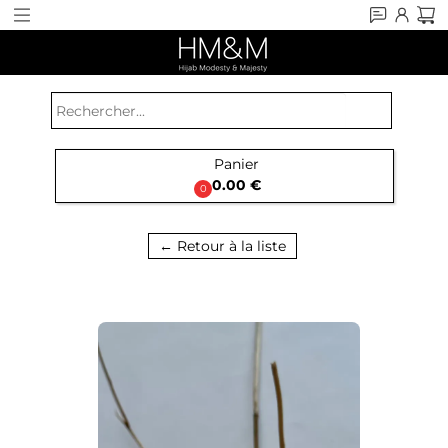
search
Panier

0.00 €
0
← Retour à la liste