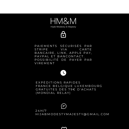
lock_outline
PAIEMENTS SÉCURISÉS PAR
STRIPE VIA CARTE
BANCAIRE, LINK, APPLE PAY,
PAYPAL ET BANCONTACT.
POSSIBILITÉ DE PAYER PAR
VIREMENT
watch_later
EXPÉDITIONS RAPIDES
FRANCE BELGIQUE LUXEMBOURG
GRATUITES DÈS 79€ D'ACHATS
(MONDIAL RELAY)
24H/7
HIJABMODESTYMAJESTY@GMAIL.COM