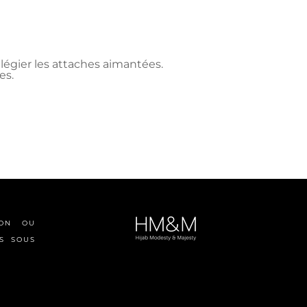
vilégier les attaches aimantées.
es.
ION OU
S SOUS