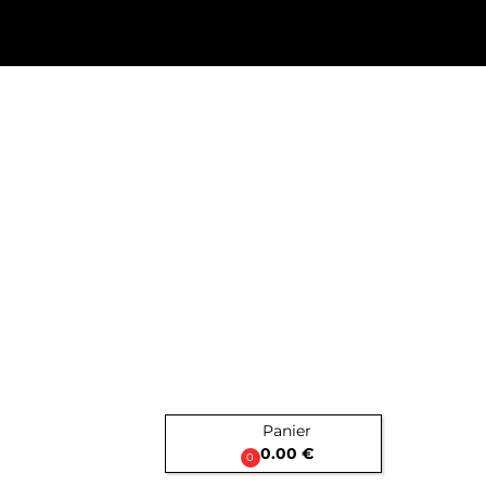
Panier

0.00 €
0