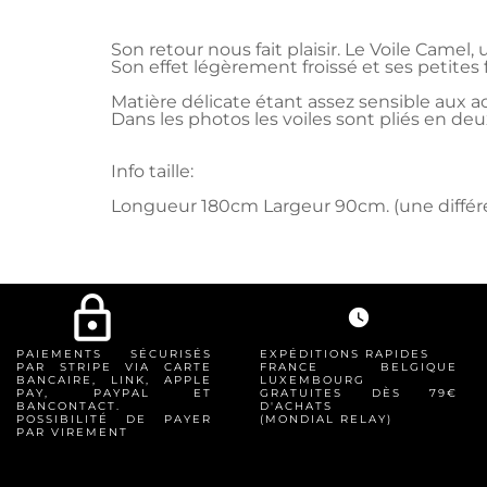
Son retour nous fait plaisir. Le Voile Camel,
Son effet légèrement froissé et ses petites
Matière délicate étant assez sensible aux acc
Dans les photos les voiles sont pliés en deu
Info taille:
Longueur 180cm Largeur 90cm. (une différe
lock_outline
watch_later
PAIEMENTS SÉCURISÉS
EXPÉDITIONS RAPIDES
PAR STRIPE VIA CARTE
FRANCE BELGIQUE
BANCAIRE, LINK, APPLE
LUXEMBOURG
PAY, PAYPAL ET
GRATUITES DÈS 79€
BANCONTACT.
D'ACHATS
POSSIBILITÉ DE PAYER
(MONDIAL RELAY)
PAR VIREMENT