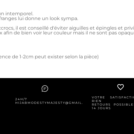
 un intemporel.
 franges lui donne un look sympa.
rocs, il est conseillé d'éviter aiguilles et épingles et pri
x afin de bien voir leur couleur mais il ne sont pas opaqu
nce de 1-2cm peut exister selon la pièce)
favorite_border
VOTRE SATISFACT
24H/7
RIEN
HIJABMODESTYMAJESTY@GMAIL.COM
RETOURS POSSIBLE
14 JOURS