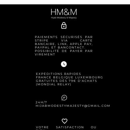
lock_outline
PAIEMENTS SÉCURISÉS PAR
STRIPE VIA CARTE
BANCAIRE, LINK, APPLE PAY,
PAYPAL ET BANCONTACT.
POSSIBILITÉ DE PAYER PAR
VIREMENT
watch_later
EXPÉDITIONS RAPIDES
FRANCE BELGIQUE LUXEMBOURG
GRATUITES DÈS 79€ D'ACHATS
(MONDIAL RELAY)
24H/7
HIJABMODESTYMAJESTY@GMAIL.COM
favorite_border
VOTRE SATISFACTION OU