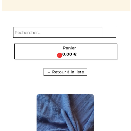
search
Panier

0.00 €
0
← Retour à la liste