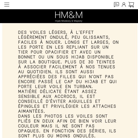
D
ES VOILES LÉGERS, À L'EFFET
LÉGÈREMENT ONDULÉ, PEU GLISSANTS,
FACILES À NOUER. LONGS ET LARGES, ON
LES PORTE EN LES REPLIANT SUR UN
TIER POUR OPACIFIER ET AVEC UN
BONNET OU UN SOUS HIJAB DISPONIBLE
SUR LA BOUTIQUE. PLUS DE 30 TEINTES
À ASSOCIER FACILEMENT À NOS TENUES
AU QUOTIDIEN. ILS SONT AUSSI
APPRÉCIÉES DES FILLES QUI N'ONT PAS
ENCORE PASSÉ LE CAP DU HIJAB ET QUI
PORTE LEUR VOILE EN TURBAN.
MATIÈRE DÉLICATE ÉTANT ASSEZ
SENSIBLE AUX ACCROCS, IL EST
CONSEILLÉ D'ÉVITER AIGUILLES ET
ÉPINGLES ET PRIVILÉGIER LES ATTACHES
AIMANTÉES.
DANS LES PHOTOS LES VOILES SONT
PLIÉS EN DEUX AFIN DE BIEN VOIR LEUR
COULEUR MAIS IL NE SONT PAS
OPAQUES. EN FONCTION DES SÉRIES, ILS
SONT PLUS OU MOINS ONDULÉS.