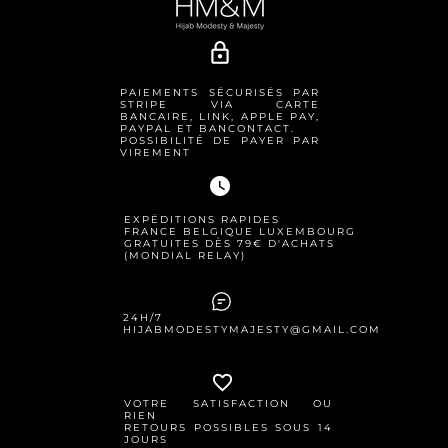
lock_outline
PAIEMENTS SÉCURISÉS PAR
STRIPE VIA CARTE
BANCAIRE, LINK, APPLE PAY,
PAYPAL ET BANCONTACT.
POSSIBILITÉ DE PAYER PAR
VIREMENT
watch_later
EXPÉDITIONS RAPIDES
FRANCE BELGIQUE LUXEMBOURG
GRATUITES DÈS 79€ D'ACHATS
(MONDIAL RELAY)
24H/7
HIJABMODESTYMAJESTY@GMAIL.COM
favorite_border
VOTRE SATISFACTION OU
RIEN
RETOURS POSSIBLES SOUS 14
JOURS